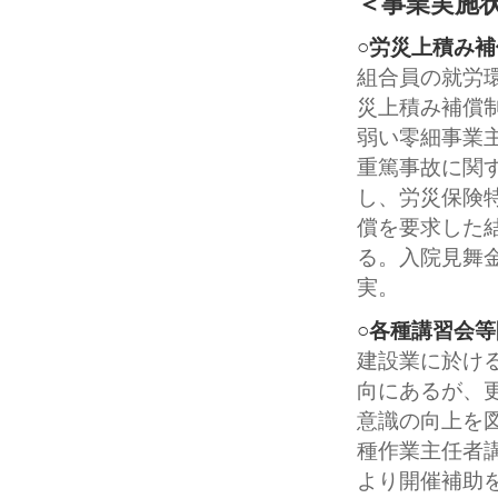
＜事業実施
○労災上積み
組合員の就労
災上積み補償
弱い零細事業
重篤事故に関
し、労災保険
償を要求した
る。入院見舞
実。
○各種講習会
建設業に於け
向にあるが、
意識の向上を
種作業主任者
より開催補助