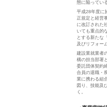
態に陥ってい
平成28年度
正規定と経営
に改訂された
いても重点的
とする新たな
及びリフォー
建設業就業者
構の担当部署
委託団体契約
合員の退職・
業に携わる組
図り、技能及
く。