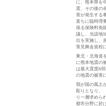
に、熊本県を
震、その後の
害が発生する
直ちに臨時理
係る保険料免
議し、当該地
出を実施し、
害見舞金規程
東北・北海道
に熊本地震の
は最大震度6
の地震の被害
我が国の風土
彫りとなり、
り一層求めら
都市分野に於