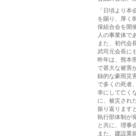
「日頃より本
を賜り、厚く
保組合会を開
人の事業体で
また、初代会
武司元会長に
昨年は、熊本
で甚大な被害
録的な豪雨災
で多くの死者
幸にして亡く
に、被災され
振り返ります
執行部体制が
と共に、理事
また、建設業