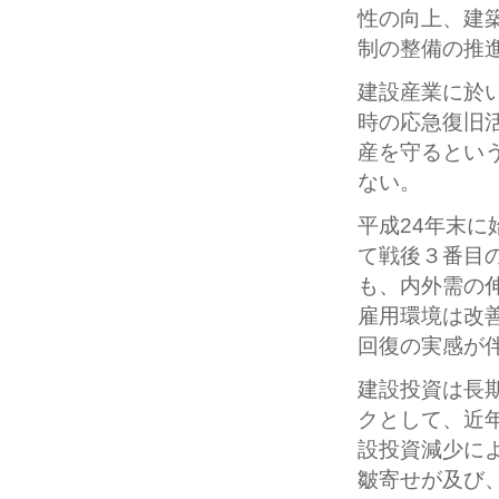
性の向上、建
制の整備の推
建設産業に於
時の応急復旧
産を守るとい
ない。
平成24年末
て戦後３番目
も、内外需の
雇用環境は改
回復の実感が
建設投資は長
クとして、近
設投資減少に
皺寄せが及び