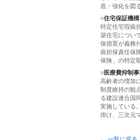
底・強化を図
○住宅保証機
特定住宅瑕疵
築住宅につい
保措置が義務
疵担保責任保
保険」の特定
○医療費抑制事
高齢者の増加
制度維持の観
る建設連合国
実施している
掛け、三次元
← 一覧に戻る