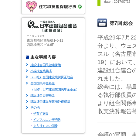
date：2017/07/22
第7回 総会
〒105-0003
平成29年7月2
東京都港区西新橋1-6-11
分より、ウェ
西新橋光和ビル6F
スル（名古屋市
19）において
建設連合国民健康保険
建設組合連合
小規模企業共済
（一社）全国建設業労災互助会
れました。
全国国民年金基金
総会には、黒
（旧称：日本建築業国民年金基金）
る執行部役員
建設連合災害基金
建設連合建設産業海外視察団
より組合関係
その他
収支決算報告
子育て支援
インフルエンザ予防
まもりすまい保険
会議の冒頭、