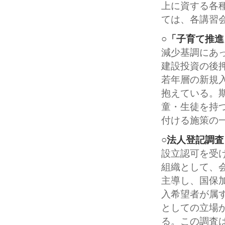
上に資する各
ては、各講習
○「子育て推
減少基調にあ
建設投資の後
若年層の新規
抱えている。
童・生徒を持
付ける施策の
○法人登記調査
設立認可を受
組織として、
主導し、国保
入希望者が属
としての立場
る。この調査